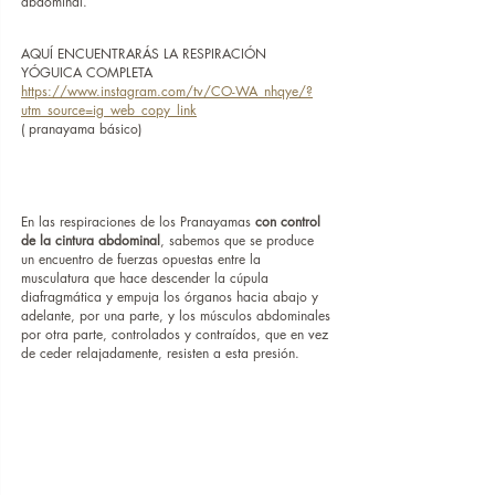
abdominal.
AQUÍ ENCUENTRARÁS LA RESPIRACIÓN 
YÓGUICA COMPLETA
https://www.instagram.com/tv/CO-WA_nhqye/?
utm_source=ig_web_copy_link
( pranayama básico)
En las respiraciones de los Pranayamas 
con control 
de la cintura abdominal
, sabemos que se produce 
un encuentro de fuerzas opuestas entre la 
musculatura que hace descender la cúpula 
diafragmática y empuja los órganos hacia abajo y 
adelante, por una parte, y los músculos abdominales 
por otra parte, controlados y contraídos, que en vez 
de ceder relajadamente, resisten a esta presión.