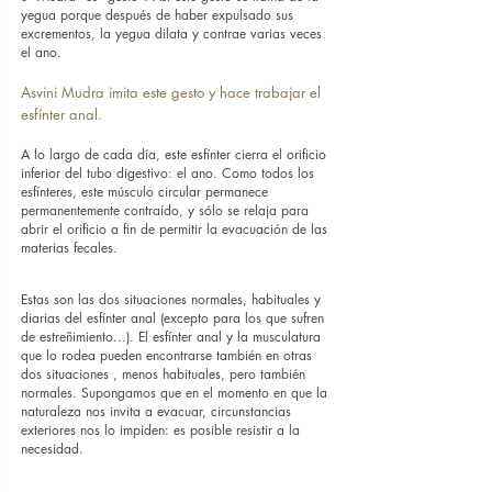
yegua porque después de haber expulsado sus 
excrementos, la yegua dilata y contrae varias veces 
el ano.
Asvini Mudra imita este gesto y hace trabajar el 
esfínter anal.
A lo largo de cada día, este esfínter cierra el orificio 
inferior del tubo digestivo: el ano. Como todos los 
esfínteres, este músculo circular permanece 
permanentemente contraído, y sólo se relaja para 
abrir el orificio a fin de permitir la evacuación de las 
materias fecales.
Estas son las dos situaciones normales, habituales y 
diarias del esfínter anal (excepto para los que sufren 
de estreñimiento...). El esfínter anal y la musculatura 
que lo rodea pueden encontrarse también en otras 
dos situaciones , menos habituales, pero también 
normales. Supongamos que en el momento en que la 
naturaleza nos invita a evacuar, circunstancias 
exteriores nos lo impiden: es posible resistir a la 
necesidad.