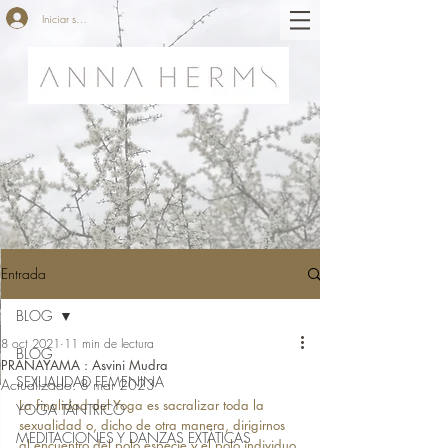
Iniciar sesión
Entrada
BLOG
8 oct 2021
11 min de lectura
BLOG
PRANAYAMA : Asvini Mudra
SEXUALIDAD FEMENINA
Actualizado:
8 mar 2023
La finalidad del Yoga es sacralizar toda la 
YOGA TÁNTRICO
sexualidad o, dicho de otra manera, dirigirnos 
MEDITACIONES Y DANZAS EXTÁTICAS
al encuentro del polo especie y el polo individuo 