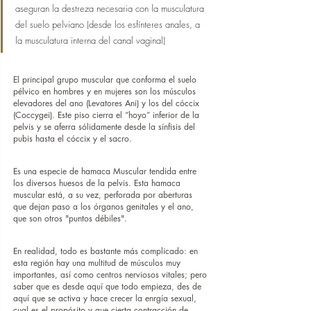
aseguran la destreza necesaria con la musculatura 
del suelo pelviano (desde los esfínteres anales, a 
la musculatura interna del canal vaginal)
El principal grupo muscular que conforma el suelo 
pélvico en hombres y en mujeres son los músculos 
elevadores del ano (Levatores Ani) y los del cóccix 
(Coccygei). Este piso cierra el “hoyo” inferior de la 
pelvis y se aferra sólidamente desde la sínfisis del 
pubis hasta el cóccix y el sacro.
Es una especie de hamaca Muscular tendida entre 
los diversos huesos de la pelvis. Esta hamaca 
muscular está, a su vez, perforada por aberturas 
que dejan paso a los órganos genitales y el ano, 
que son otros "puntos débiles".
En realidad, todo es bastante más complicado: en 
esta región hay una multitud de músculos muy 
importantes, así como centros nerviosos vitales; pero 
saber que es desde aquí que todo empieza, des de 
aquí que se activa y hace crecer la enrgía sexual, 
cual es el propósito y que cierta contracción de 