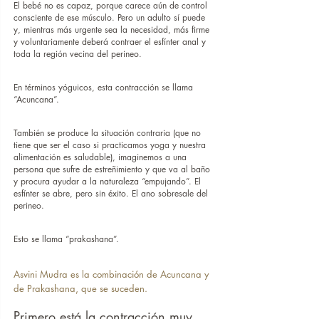
El bebé no es capaz, porque carece aún de control 
consciente de ese músculo. Pero un adulto sí puede 
y, mientras más urgente sea la necesidad, más firme 
y voluntariamente deberá contraer el esfínter anal y 
toda la región vecina del perineo.
En términos yóguicos, esta contracción se llama 
“Acuncana”.
También se produce la situación contraria (que no 
tiene que ser el caso si practicamos yoga y nuestra 
alimentación es saludable), imaginemos a una 
persona que sufre de estreñimiento y que va al baño 
y procura ayudar a la naturaleza “empujando”. El 
esfínter se abre, pero sin éxito. El ano sobresale del 
perineo.
Esto se llama “prakashana”.
Asvini Mudra es la combinación de Acuncana y 
de Prakashana, que se suceden.
Primero está la contracción muy 