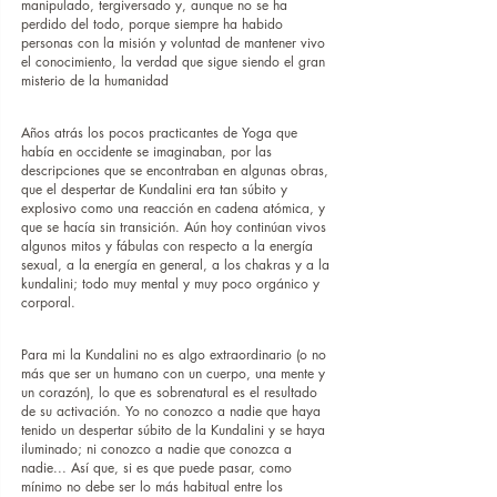
manipulado, tergiversado y, aunque no se ha 
perdido del todo, porque siempre ha habido 
personas con la misión y voluntad de mantener vivo 
el conocimiento, la verdad que sigue siendo el gran 
misterio de la humanidad
Años atrás los pocos practicantes de Yoga que 
había en occidente se imaginaban, por las 
descripciones que se encontraban en algunas obras, 
que el despertar de Kundalini era tan súbito y 
explosivo como una reacción en cadena atómica, y 
que se hacía sin transición. Aún hoy continúan vivos 
algunos mitos y fábulas con respecto a la energía 
sexual, a la energía en general, a los chakras y a la 
kundalini; todo muy mental y muy poco orgánico y 
corporal.
Para mi la Kundalini no es algo extraordinario (o no 
más que ser un humano con un cuerpo, una mente y 
un corazón), lo que es sobrenatural es el resultado 
de su activación. Yo no conozco a nadie que haya 
tenido un despertar súbito de la Kundalini y se haya 
iluminado; ni conozco a nadie que conozca a 
nadie... Así que, si es que puede pasar, como 
mínimo no debe ser lo más habitual entre los 