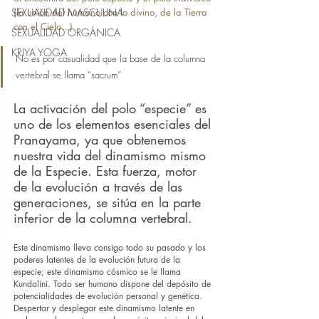
SEXUALIDAD MASCULINA
(la unión del humano con lo divino, de la Tierra 
con el Cielo...)
SEXUALIDAD ORGÁNICA
KRIYA YOGA
No es por casualidad que la base de la columna 
vertebral se llama “sacrum”
La activación del polo “especie” es 
uno de los elementos esenciales del 
Pranayama, ya que obtenemos 
nuestra vida del dinamismo mismo 
de la Especie. Esta fuerza, motor 
de la evolución a través de las 
generaciones, se sitúa en la parte 
inferior de la columna vertebral.
Este dinamismo lleva consigo todo su pasado y los 
poderes latentes de la evolución futura de la 
especie; este dinamismo cósmico se le llama 
Kundalini. Todo ser humano dispone del depósito de 
potencialidades de evolución personal y genética. 
Despertar y desplegar este dinamismo latente en 