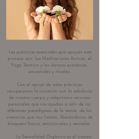
Las prácticas esenciales que apoyan este
proceso son: las Meditaciones Activas, el
Yoga Tántrico y las danzas ecstáticas,
ancestrales y rituales.
Con el apoyo de estas prácticas
recuperamos la conexión con la sabiduría
de nuestro cuerpo y adquirimos recursos
personales que nos ayudan a salir de los
diferentes paradigmas de la mente, de las
creencias que nos limitan, liberándonos de
bloqueos físicos, emocionales y mentales.
La Sexualidad Orgánica es el sistema