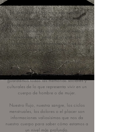
La Sexualidad Orgánica es un método
teórico y práctico para el conocimiento, el
cuidado y re-significación de la sexualidad.
Es una camino de auto-conocimiento y
transformación personal a través del
cuerpo, desde la comprensión de la
anatomía más íntima.
Explorando con cuidado y profundidad
nuestra sexualidad, conectamos con nuestra
parte más primaria, más física, donde
guardamos todas las memorias sociales y
culturales de lo que representa vivir en un
cuerpo de hombre o de mujer.
Nuestro flujo, nuestra sangre, los ciclos
menstruales, los dolores o el placer son
informaciones valiosísimas que nos da
nuestro cuerpo para saber cómo estamos a
un nivel más profundo.