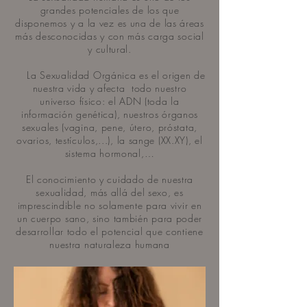
grandes potenciales de los que
disponemos y a la vez es una de las áreas
más desconocidas y con más carga social
y cultural.​
La Sexualidad Orgánica es el origen de
nuestra vida y afecta todo nuestro
universo físico: el ADN (toda la
información genética), nuestros órganos
sexuales (vagina, pene, útero, próstata,
ovarios, testículos,...), la sange (XX.XY), el
sistema hormonal,…
El conocimiento y cuidado de nuestra
sexualidad, más allá del sexo, es
imprescindible no solamente para vivir en
un cuerpo sano, sino también para poder
desarrollar todo el potencial que contiene
nuestra naturaleza humana​