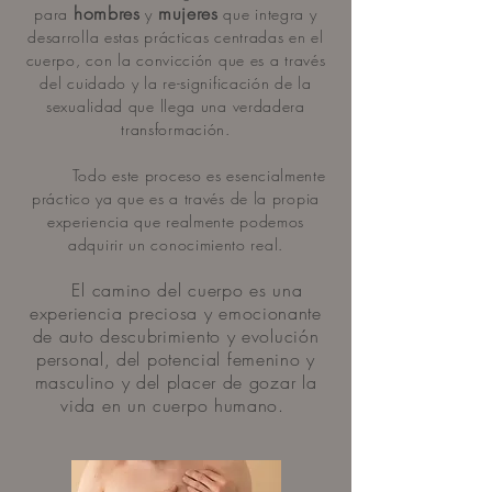
hombres
mujeres
para
y
que integra y
desarrolla estas prácticas centradas en el
cuerpo, con la convicción que es a través
del cuidado y la re-significación de la
sexualidad que llega una verdadera
transformación.
Todo este proceso es esencialmente
práctico ya que es a través de la propia
experiencia que realmente podemos
adquirir un conocimiento real.
El camino del cuerpo es una
experiencia preciosa y emocionante
de auto descubrimiento y evolución
personal, del potencial femenino y
masculino y del placer de gozar la
vida en un cuerpo humano.