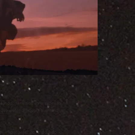
rofunda; tenemos este proceso
 qué entendí, qué no entendí,
ás importante, haya pasado lo