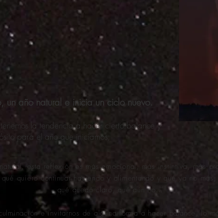
, un año natural e inicia un ciclo nuevo.
enemos la tendencia a hacer cierto balance y
ósito para el año que iniciamos;
natural, esta reflexión es más emocional, más instintiva, más p
 qué quiero continuar haciendo y alimentando y qué ya no más,
qué quedó claro, qué aún no…
 culminación e invitarnos de alguna forma a hacer balance, lo m