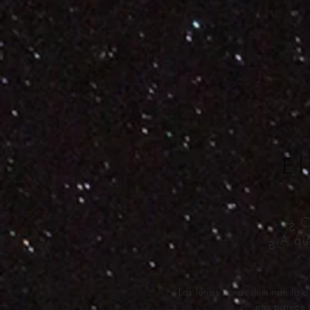
El
¿ C
¿ A qu
Las lunas llenas iluminan la
nos parece 