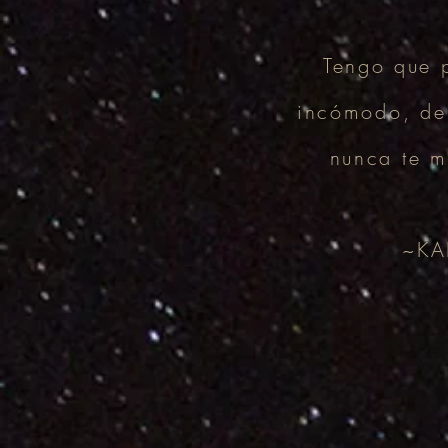
Tengo que 
incómodo, de
nunca te m
~KA