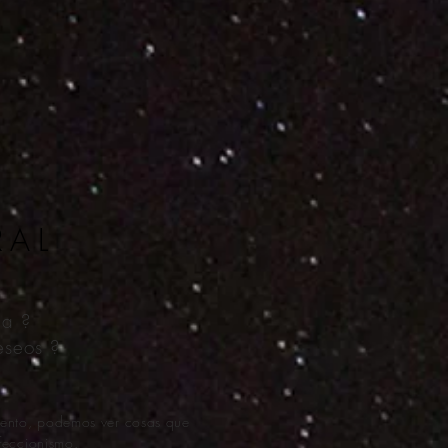
RAL
da ?
eseos ?
omento, podemos ver cosas que
feccionismo.