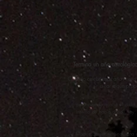
Termina un año astrológico
Cuando celebramos año nuevo t
crear algún prop
pero cuando acaba el ciclo 
interno de hacia dónde voy,
A parte de ser un final, una