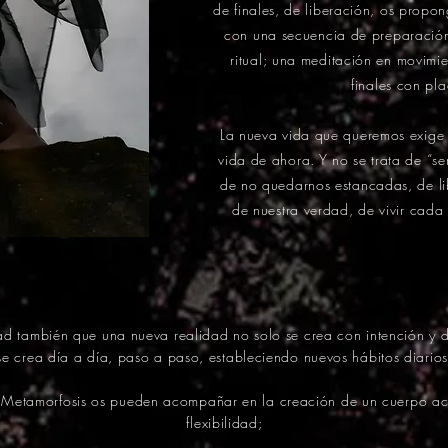
de finales, de liberación, os propo
con una secuencia de preparación
ritual; una meditación en movimie
finales con pla
La nueva vida que queremos exige 
vida de ahora. Y no se trata de “ser
de no quedarnos estancadas, de li
de nuestra verdad, de vivir cada
d también que una nueva realidad no solo se crea con intención y d
se crea día a día, paso a paso, estableciendo nuevos hábitos diarios
e Metamorfosis os pueden acompañar en la creación de un cuerpo ac
flexibilidad;