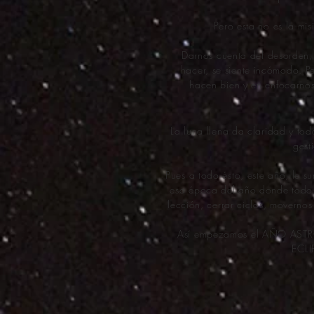
Pero esta no es la mi
Darnos cuenta del desorden,
hacer, se siente incómodo. P
hacen bien y en enfocarnos
La luna llena da claridad y to
gest
Pues a todo ésto, este año, le
esa época del año donde todo
lección, cerrar ciclos, movernos
Así empezamos el AÑO ASTRO
ECLI