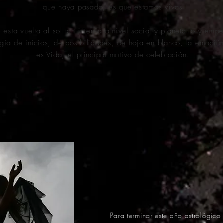
que haya pasado, es que estamos vivas
ta vuelta al sol tan intensa a nivel social y planetario y emp
rgía de inicios, de posibilidades, de hoja en blanco, la emoció
es Vida, el principal motivo de celebración.
Para terminar este año astrológico