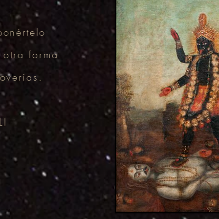
ponértelo
 otra forma
overías.
LI