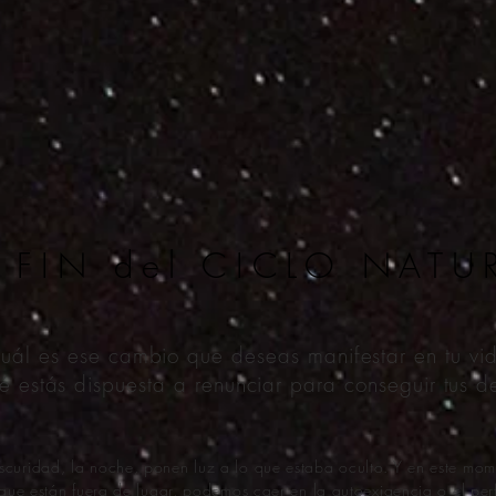
 FIN del CICLO NATU
uál es ese cambio que deseas manifestar en tu vi
é estás dispuesta a renunciar para conseguir tus d
 oscuridad, la noche, ponen luz a lo que estaba oculto. Y en este m
que están fuera de lugar, podemos caer en la autoexigencia o el per