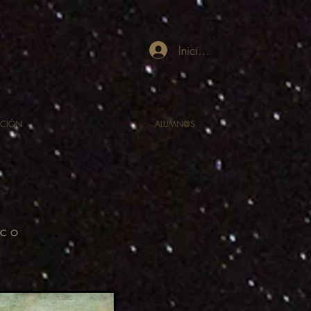
Iniciar sesión
CIÓN
ALUMN@S
ico