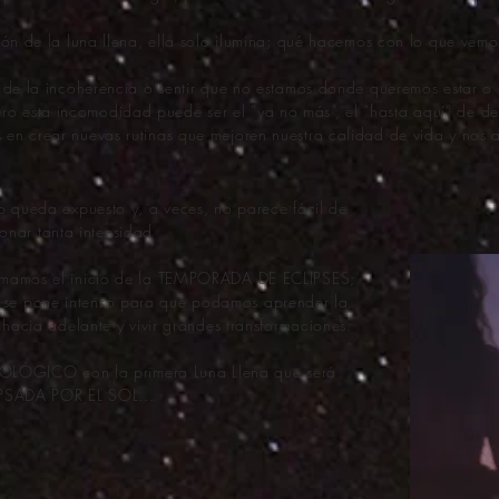
sión de la luna llena, ella solo ilumina; qué hacemos con lo que vemos
 de la incoherencia o sentir que no estamos donde queremos estar 
ero esta incomodidad puede ser el “ya no más”, el “hasta aquí” de de
 en crear nuevas rutinas que mejoren nuestra calidad de vida y nos ap
do queda expuesto y, a veces, no parece fácil de
ionar tanta intensidad
 sumamos el inicio de la TEMPORADA DE ECLIPSES;
 se pone intenso para que podamos aprender la
 hacia adelante y vivir grandes transformaciones.
LÓGICO con la primera Luna Llena que será
PSADA POR EL SOL...