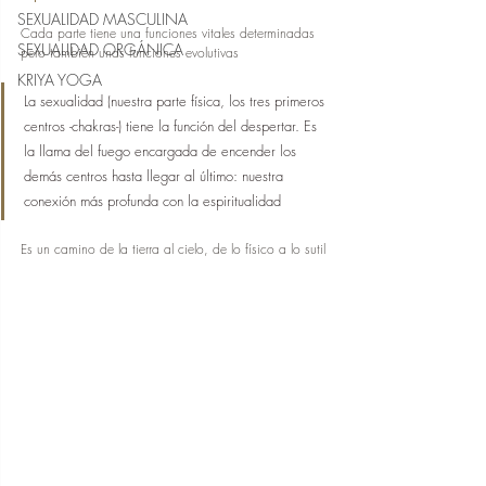
SEXUALIDAD MASCULINA
Cada parte tiene una funciones vitales determinadas 
SEXUALIDAD ORGÁNICA
pero también unas funciones evolutivas
KRIYA YOGA
La sexualidad (nuestra parte física, los tres primeros 
centros -chakras-) tiene la función del despertar. Es 
la llama del fuego encargada de encender los 
demás centros hasta llegar al último: nuestra 
conexión más profunda con la espiritualidad
Es un camino de la tierra al cielo, de lo físico a lo sutil