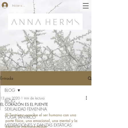
Iniciar sesión
Entrada
BLOG
13 ene 2020
1 min de lectura
BLOG
EL CORAZÓN ES EL PUENTE
SEXUALIDAD FEMENINA
El Tantrismo concibe el ser humano con una 
YOGA TÁNTRICO
parte física, una emocional, una mental y la 
MEDITACIONES Y DANZAS EXTÁTICAS
espiritual interconectadas