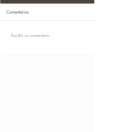
Comentarios
POLARIDAD
Escribir un comentario...
PRANAYAMA : Asvini
Mudra