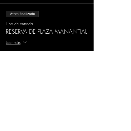
Venta finalizada
Tipo de entrada
RESERVA DE PLAZA MANANTIAL
Leer más
Precio
180,00 €
IVA incluido
Compartir este evento