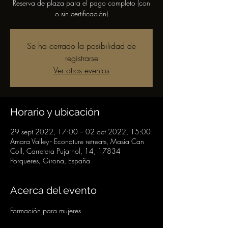
Reserva de plaza para el pago completo (con
o sin certificación)
Se ha cerrado la posibilidad de
registrarse
Ver otros eventos
Horario y ubicación
29 sept 2022, 17:00 – 02 oct 2022, 15:00
Amara Valley - Econature retreats, Masía Can
Coll, Carretera Pujarnol, 14, 17834
Porqueres, Girona, España
Acerca del evento
Formación para mujeres