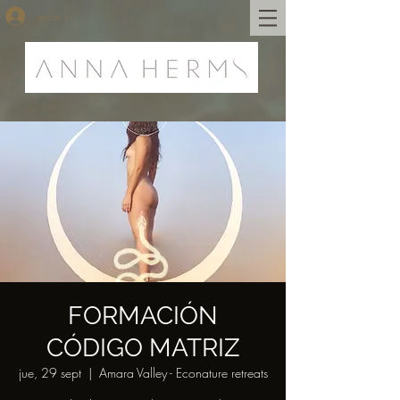
Iniciar sesión
FORMACIÓN
CÓDIGO MATRIZ
jue, 29 sept
  |  
Amara Valley - Econature retreats